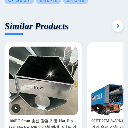
전기 전용 전구
팔각형 기둥
금속 전력봉
Similar Products
100FT 6mm 송신 강철 기둥 Hot Dip
90FT 27M 8450KG
Gal Electric 69KV 강철 텔레그라프 기
가연 송전 강철 기둥