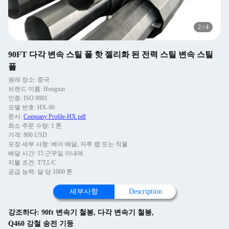
2
/
4
90FT 다각 변속 스틸 폴 핫 젤리화 된 전력 스틸 변속 스틸
폴
원래 장소: 중국
브랜드 이름: Hongxin
인증: ISO 9001
모델 번호: HX-90
문서:
Company Profile-HX.pdf
최소 주문 수량: 1 톤
가격: 800 USD
포장 세부 사항: 베어 배달, 자루 랩 또는 직물
배달 시간: 15 근무일 이내에
지불 조건: T/T,L/C
공급 능력: 달 당 1000 톤
세부사항
Description
강조하다:
90ft 변속기 철봉
,
다각 변속기 철봉
,
Q460 강철 송전 기둥