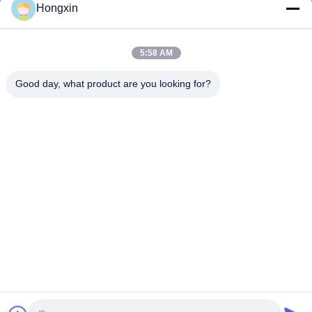
Hongxin
5:58 AM
0086-510-13601538657
핸드폰
Good day, what product are you looking for?
Yixing Hongxin Illumination Facilities Co.,
Ltd.
Yixing Hongxin Illumination Facilities Co., Ltd.