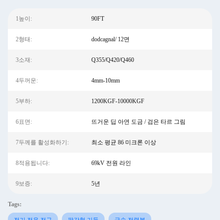
1높이:
90FT
2형태:
dodcagnal/ 12면
3소재:
Q355/Q420/Q460
4두꺼운:
4mm-10mm
5부하:
1200KGF-10000KGF
6표면:
뜨거운 딥 아연 도금 / 검은 타르 그림
7두께를 활성화하기:
최소 평균 86 미크론 이상
8적용됩니다:
69kV 전원 라인
9보증:
5년
Tags: