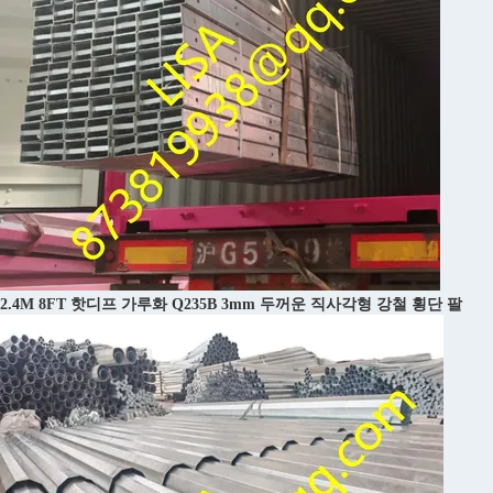
2.4M 8FT 핫디프 가루화 Q235B 3mm 두꺼운 직사각형 강철 횡단 팔