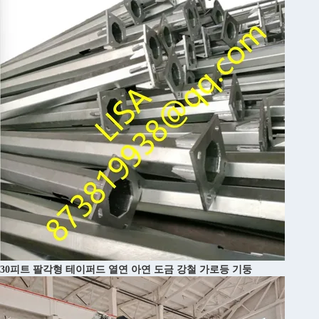
30피트 팔각형 테이퍼드 열연 아연 도금 강철 가로등 기둥