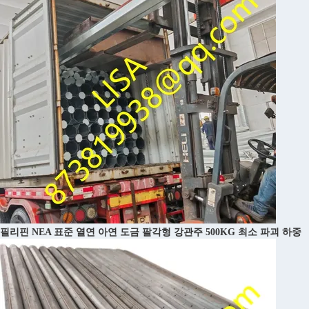
필리핀 NEA 표준 열연 아연 도금 팔각형 강관주 500KG 최소 파괴 하중