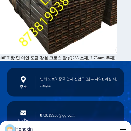
10FT 핫 딥 아연 도금 강철 크로스 암 (Q235 소재, 2.75mm 두께)
닌헤 도로3, 중국 얀시 산업구 (남부 지역), 이징 시,
Jiangsu
주소
873819938@qq.com
이메일
Hongxin