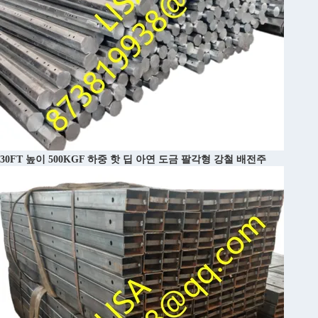
30FT 높이 500KGF 하중 핫 딥 아연 도금 팔각형 강철 배전주