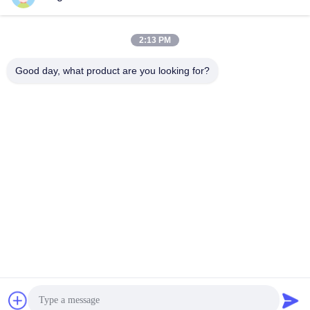
2:13 PM
0086-510-13601538657
핸드폰
Good day, what product are you looking for?
Yixing Hongxin Illumination Facilities Co.,
Ltd.
Yixing Hongxin Illumination Facilities Co., Ltd.
Get a Quote